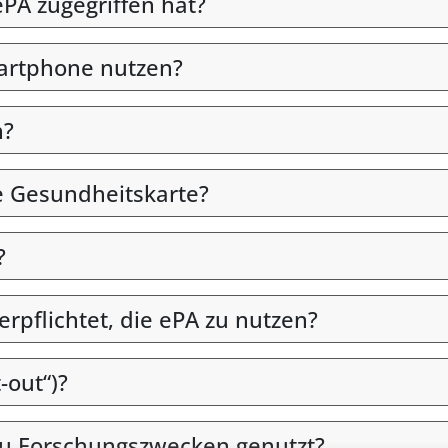
PA zugegriffen hat?
martphone nutzen?
n?
e Gesundheitskarte?
?
verpflichtet, die ePA zu nutzen?
-out“)?
u Forschungszwecken genutzt?