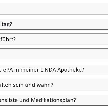
ltag?
eführt?
die ePA in meiner LINDA Apotheke?
alten sein und wann?
onsliste und Medikationsplan?